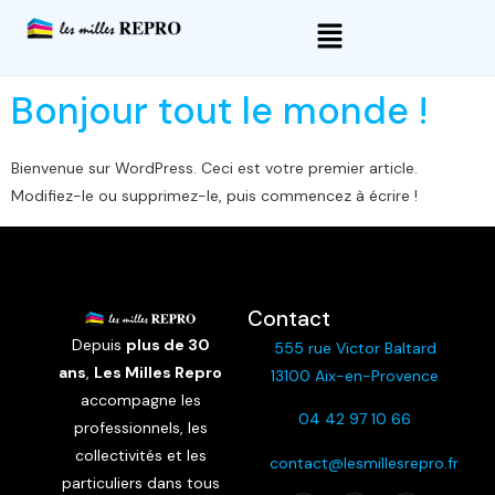
Bonjour tout le monde !
Bienvenue sur WordPress. Ceci est votre premier article.
Modifiez-le ou supprimez-le, puis commencez à écrire !
Contact
Depuis
plus de 30
555 rue Victor Baltard
ans
,
Les Milles Repro
13100 Aix-en-Provence
accompagne les
04 42 97 10 66
professionnels, les
collectivités et les
contact@lesmillesrepro.fr
particuliers dans tous