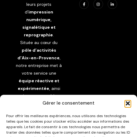
leurs projets
d’
impression
numérique,
signalétique et
reprographie
.
Située au cœur du
pôle d’activités
d’Aix-en-Provence
,
notre entreprise met à
votre service une
équipe réactive et
expérimentée
, ainsi
qu’un
parc machine
Gérer le consentement
moderne et
performant
pour
Pour offrir les meilleures expériences, nous utilisons des technologies
garantir une
qualité
telles que les cookies pour stocker et/ou accéder aux informations des
d’impression
appareils. Le fait de consentir à ces technologies nous permettra de
traiter des données telles que le comportement de navigation ou les ID
irréprochable
et des